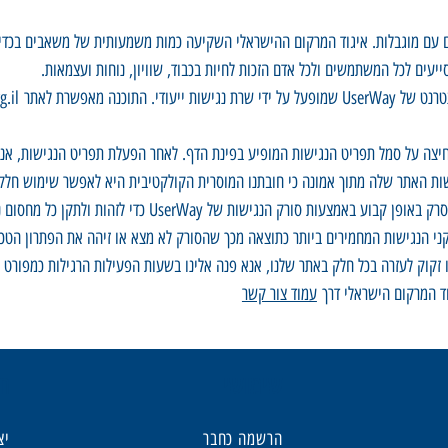
ם עם מוגבלות. איגוד המרקום ההישראלי השקיעה כמות משמעותית של משאבים בכדי 
עים לכל המשתמשים ולכל אדם הזכות לחיות בכבוד, שוויון, נוחות ועצמאות.
חיצה על סמל תפריט הנגישות המופיע בפינת הדף. לאחר הפעלת תפריט הנגישות, אנ
ת האתר שלה מתוך אמונה כי חובתנו המוסרית הקולקטיבית היא לאפשר שימוש חלק, 
לשפר ולפתור בעיות נגישות באופן שוטף, האתר marcom.org.il נס
ני הנגישות המחמירים ביותר כתוצאה מכך שהסורק לא מצא או זיהה את הפתרון הטכנו
זקוק לעזרה בכל חלק באתר שלנו, אנא פנה אלינו בשעות הפעילות הרגילות כמפורט לה
וד המרקום הישראלי דרך
עמוד צור קשר
שימושי
חי
הרשמה כחבר
יצ