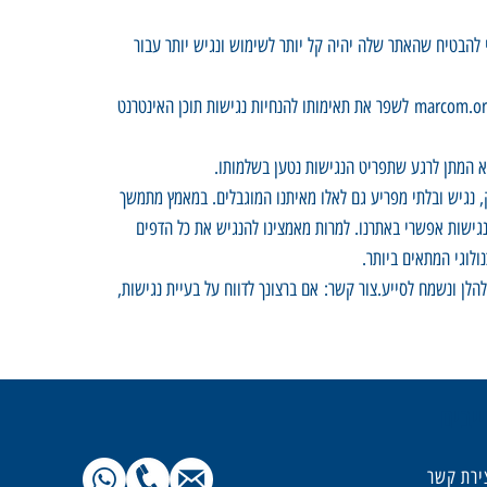
להבטיח שהאתר שלה יהיה קל יותר לשימוש ונגיש יותר עבור
הנגשת האתר marcom.org.il נעשית באמצעות סורק נגישות האינטרנט של UserWay שמופעל על ידי שרת נגישות ייעודי. התוכנה מאפשרת לאתר marcom.org.il לשפר את תאימותו להנחיות נגישות תוכן האינטרנט
א המתן לרגע שתפריט הנגישות נטען בשלמותו.
נגיש ובלתי מפריע גם לאלו מאיתנו המוגבלים. במאמץ מתמשך
רק באופן קבוע באמצעות סורק הנגישות של UserWay כדי לזהות ולתקן כל מחסום נגישות אפשרי באתרנו. למרות מאמצינו להנגיש את כל הדפים
לוגי המתאים ביותר.
לן ונשמח לסייע.צור קשר: אם ברצונך לדווח על בעיית נגישות,
יבים
ירת קשר