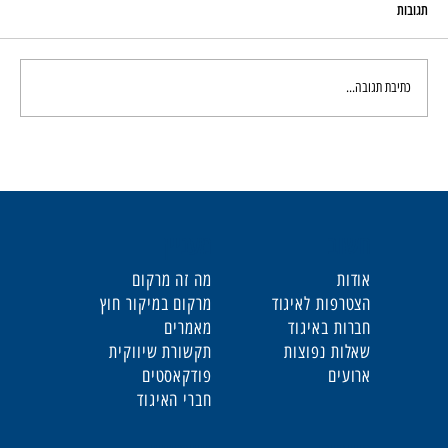
תגובות
כתיבת תגובה...
לא רק "פרומפט": המהפכה האסטרטגית של מנהל המרקום
בעידן ה-AI
חשוב
מעניין
אודות
מה זה מרקום
הצטרפות לאיגוד
מרקום במיקור חוץ
חברות באיגוד
מאמרים
שאלות נפוצות
תקשורת שיווקית
ארועים
פודקאסטים
חברי האיגוד