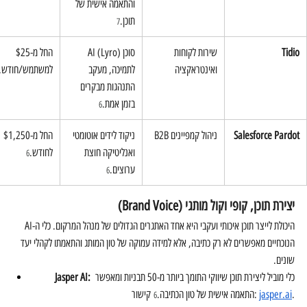
והתאמה אישית של 
תוכן.
7
Tidio
שירות לקוחות 
סוכן AI (Lyro) 
החל מ-$25 
ואינטראקציה
לתמיכה, מעקב 
למשתמש/חודש.
התנהגות מבקרים 
בזמן אמת.
6
Salesforce Pardot
ניהול קמפיינים B2B
ניקוד לידים אוטומטי 
החל מ-$1,250 
ואנליטיקה חוצת 
לחודש.
6
ערוצים.
6
יצירת תוכן, קופי וקול מותגי (Brand Voice)
היכולת לייצר תוכן איכותי ועקבי היא אחד האתגרים הגדולים של מנהל המרקום. כלי ה-AI 
הנוכחיים מאפשרים לא רק כתיבה, אלא למידה עמוקה של טון המותג והתאמתו לקהלי יעד 
שונים.
 כלי מוביל ליצירת תוכן שיווקי התומך ביותר מ-50 תבניות ומאפשר 
Jasper AI:
.
jasper.ai
 קישור: 
התאמה אישית של טון הכתיבה.
6