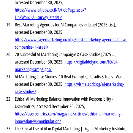
accessed December 30, 2025, 
https://www.alljobs.co.il/ArticlePage.aspx?
LinkWord=AI_survey_statistic
Best Marketing Agencies for AI Companies in Israel (2025 List), 
accessed December 30, 2025, 
https://www.sagemarketing.io/blog/best-marketing-agencies-for-ai-
companies-in-israel/
20 Successful AI Marketing Campaigns & Case Studies [2025 ..., 
accessed December 30, 2025, 
https://digitaldefynd.com/IQ/ai-
marketing-campaigns/
AI Marketing Case Studies: 10 Real Examples, Results & Tools - Visme, 
accessed December 30, 2025, 
https://visme.co/blog/ai-marketing-
case-studies/
Ethical AI Marketing: Balance Innovation with Responsibility - 
Usercentrics, accessed December 30, 2025, 
https://usercentrics.com/magazine/articles/ethical-ai-marketing-
innovation-vs-manipulation/
The Ethical Use of AI in Digital Marketing | Digital Marketing Institute, 