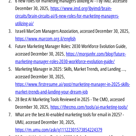
6 new roles for marketing managers utilizing AI - I by IMD, accessed 
December 30, 2025, 
https://www.imd.org/ibyimd/brain-
circuits/brain-circuits-ai/6-new-roles-for-marketing-managers-
utilizing-ai/
Israeli MarCom Managers Association, accessed December 30, 2025, 
https://www.marcom.org.il/english
Future Marketing Manager Roles: 2030 Workforce Evolution Guide, 
accessed December 30, 2025, 
https://morganhr.com/blog/future-
marketing-manager-roles-2030-workforce-evolution-guide/
Marketing Manager in 2025: Skills, Market Trends, and Landing ..., 
accessed December 30, 2025, 
https://www.firstresume.ai/post/marketing-manager-in-2025-skills-
market-trends-and-landing-your-dream-job
28 Best AI Marketing Tools Reviewed in 2025 - The CMO, accessed 
December 30, 2025, 
https://thecmo.com/tools/ai-marketing-tools/
What are the best AI-enabled marketing tools for email in 2025? - 
UMU, accessed December 30, 2025, 
https://m.umu.com/ask/q11122301573854224379