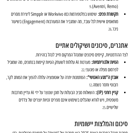
(Aventri, Remo).
9
תקשורת פנים:
 שימוש בפלטפורמות כמו Workvivo או Simpplr ליצירת מסרים 
מותאמים אישית לכל עובד, מה שמגביר את המעורבות (Engagement) בשיעור 
ניכר.
26
אתגרים, סיכונים ושיקולים אתיים
לצד ההזדמנויות, קיימים סיכונים שמנהל המרקום חייב לנהל בזהירות.
הטיות אלגוריתמיות:
 מערכות AI עלולות לשעתק הטיות קיימות בנתונים, מה שמוביל 
לפרסום מפלה או פוגעני.
22
אובדן ה"מגע האנושי":
 הסתמכות יתרה על אוטומציה עלולה להפוך את המותג לקר, 
רובוטי וחסר נשמה.
12
קניין רוחני (IP):
 השאלות סביב הבעלות על תוכן שנוצר על ידי AI עדיין מורכבות 
משפטית, ויש לוודא שהכלים בשימוש אינם מפרים זכויות יוצרים של צדדים 
שלישיים.
25
סיכום והמלצות יישומיות