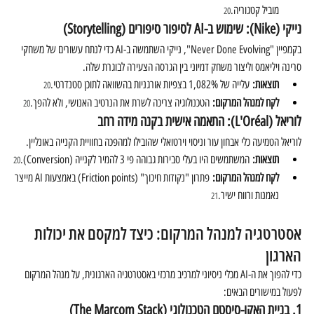
מוביל קטגוריה.
20
נייקי (Nike): שימוש ב-AI לסיפור סיפורים (Storytelling)
בקמפיין "Never Done Evolving", נייקי השתמשה ב-AI כדי לנתח עשורים של משחקי 
סרינה ויליאמס וליצור משחק דמיוני בין הגרסה הצעירה לבוגרת שלה.
תוצאות:
 עלייה של 1,082% בצפיות אורגניות בהשוואה לתוכן סטנדרטי.
20
לקח למנהל המרקום:
 הטכנולוגיה צריכה לשרת את הנרטיב האנושי, ולא להפך.
20
לוריאל (L'Oréal): התאמה אישית בקנה מידה רחב
לוריאל הטמיעה כלי אבחון עור וניסוי וירטואלי שהובילו למהפכה בחוויית הקנייה באונליין.
תוצאות:
 המשתמשים היו בעלי סבירות גבוהה פי 3 להמיר לקנייה (Conversion).
20
לקח למנהל המרקום:
 פתרון "נקודות חיכוך" (Friction points) באמצעות AI מייצר 
נאמנות ורווח ישיר.
21
אסטרטגיה למנהל המרקום: כיצד למקסם את יכולות 
הארגון
כדי להפוך את ה-AI מכלי ניסיוני למרכיב מרכזי באסטרטגיה הארגונית, על מנהל המרקום 
לפעול במישורים הבאים:
1. בניית האקו-סיסטם הטכנולוגי (The Marcom Stack)