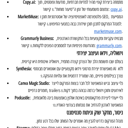
 מתמחה ביצירת קופי מהיר למדיות חברתיות, מודעות ופוסטים, תוך 
:
Copy.ai
.
copy.ai
 קישור: 
צמצום משמעותי של זמן ה"סיעור מוחות".
8
 פלטפורמה לאופטימיזציה של אסטרטגיות תוכן ו-SEO, המסייעת 
MarketMuse:
 קישור: 
למנהל המרקום לתכנן תוכן שידורג גבוה במנועי החיפוש.
6
marketmuse.com
.
 מבטיח עקביות ומקצועיות בכל התקשורת הארגונית, 
Grammarly Business:
.
grammarly.com
 קישור: 
מהודעות פנימיות ועד למסמכים הפונים ללקוחות.
8
ויזואליה, וידאו ועיצוב יצירתי
בעולם שבו תשומת הלב של הצרכן קצרה מתמיד, ויזואליה איכותית היא קריטית.
 מאפשרת יצירת סרטוני וידאו מקצועיים עם אווטארים מבוססי AI ללא 
Synthesia:
צורך בצילומים פיזיים, מה שמוריד דרמטית את עלויות ההפקה.
9
 כלי עיצוב נגיש המאפשר לכל חבר בצוות המרקום לייצר 
Canva Magic Studio:
חומרים גרפיים, trailers לאירועים ותוכן ויזואלי ברמה גבוהה בתוך דקות.
8
 כלי ייעודי ליצירת פודקאסטים באיכות אולפן באמצעות בינה מלאכותית, 
Podcastle:
המאפשר לארגון להרחיב את נוכחותו בערוצי האודיו.
10
ניטור, מחקר שוק וניתוח סנטימנט
מנהל המרקום נדרש להבין מה אומרים על המותג שלו בכל רגע נתון.