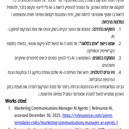
תפקיד מנהל המרקום בשנת 2025 הוא תפקיד של "מנצח" על תזמורת טכנולוגית. כדי 
למקסם את יכולות הארגון, על המנהל להפסיק לראות ב-AI כלי לייצור טקסט בלבד, ולהתחיל 
לראות בו שותף אסטרטגי לניתוח שוק, חיזוי התנהגות לקוחות ושיפור חווית המשתמש.
1
המלצות מרכזיות:
השקיעו בהדרכה:
 צמצמו את הפער הקיים בשוק והפכו את צוות המרקום למיומן ב-
AI.
אמצו גישת "אדם בלולאה":
 אל תתנו ל-AI לפעול ללא פיקוח אנושי, במיוחד בתחומי 
הקריאייטיב והאתיקה.
התמקדו בנתונים:
 השתמשו ב-AI כדי להפוך נתונים יבשים לסיפורים שיווקיים 
משכנעים.
היו ערים לרגולציה:
 ודאו שכל פעילות ה-AI שלכם עומדת בתיקון 13 ובתקנות הגנת 
הפרטיות הגלובליות.
הבינה המלאכותית היא ההזדמנות הגדולה ביותר של מנהל המרקום לשדרג את מעמדו בתוך 
הארגון ממוציא לפועל למנהיג אסטרטגי המוביל צמיחה וחדשנות.
2
Works cited
Marketing Communications Manager AI Agents | Relevance AI, 
accessed December 30, 2025, 
https://relevanceai.com/agent-
templates-roles/marketing-communications-manager-ai-agents-1