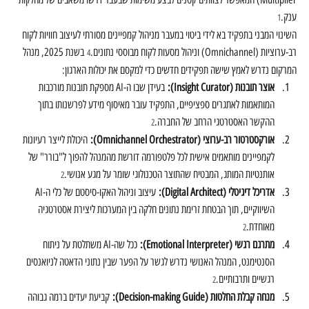
ענק.
1
השינוי המבני בתפקיד בא לידי ביטוי במעבר מניהול קמפיינים מסורתי לעיצוב חוויות לקוח 
רב-ערוציות (Omnichannel) וניהול מסעות לקוח מבוססי נתונים.
 בשנת 2025, מנהל 
4
המרקום נדרש לאמץ שישה תפקידים חדשים כדי למקסם את יכולות הארגון:
אוצר תובנות (Insight Curator):
 בעידן שבו ה-AI מספקת תובנות מורכבות 
המותאמות לאתגרים ספציפיים, התפקיד עובר מאיסוף מידע לפרשנותו בתוך 
ההקשר האסטרטגי הרחב של החברה.
2
אורקסטרטור רב-ערוצי (Omnichannel Orchestrator):
 היכולת לייצר רעיונות 
לקמפיינים מותאמים אישית לכל פלטפורמה דורשת מהמנהל להפוך ל"בורר" של 
אותנטיות המותג, המבטיח שהתוצר הטכנולוגי שומר על מגע אנושי.
2
אדריכל דיגיטלי (Digital Architect):
 עיצוב וניהול האקו-סיסטם של כלי ה-AI 
השיווקיים, תוך הבטחת זרימת נתונים חלקה בין המערכות ליצירת אסטרטגיה 
מאוחדת.
2
מתרגם רגשי (Emotional Interpreter):
 ככל שה-AI משתלטת על ניתוח 
הסנטימנט, המנהל האנושי נדרש לגשר על הפער שבין נתוני הדאטה לניואנסים 
רגשיים ותרבותיים.
2
מנחה קבלת החלטות (Decision-making Guide):
 קביעת יעדים ברמה גבוהה 