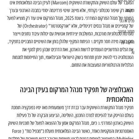
המעבר של עולם השיווק והתקשורת השיווקית (Marcom) לעידן הבינה המלאכותית אינו 
מהווה רק שיפור טכנולוגי נקודתי, אלא מייצג שינוי פרדיגמה יסודי במבנה הארגוני ובערך 
תיקצוב
המוסף של מנהל המרקום המודרני. בשנת 2025, מנהל המרקום אינו עוד רק מוציא לפועל 
פנים ארגוני
של קמפיינים או מנהל נכסים דיגיטליים, אלא "אורקסטרטור" (Orchestrator) של 
מיתוג ועיצוב
מערכות טכנולוגיות מורכבות, המשלבות יצירתיות אנושית עם יכולות עיבוד נתונים וייצור 
תוכן בקנה מידה חסר תקדים.
 הניתוח המקיף שלהלן בוחן את השינויים המבניים בתפקיד, 
1
מרקום טק
את הכלים החדשניים העומדים לרשות הארגון, ואת הדרכים שבהן ניתן למנף את 
AI
הטכנולוגיה כדי להשיג יתרון תחרותי בשוק הישראלי והבינלאומי, תוך התייחסות למגמות 
הכלכליות והרגולטוריות המעצבות את התחום.
האבולוציה של תפקיד מנהל המרקום בעידן הבינה 
המלאכותית
תפקיד מנהל התקשורת השיווקית עבר כברת דרך משמעותית מאז ימיו כפונקציה תומכת 
בעולם ההייטק ועד להפיכתו למרכז התכנון, השליטה, הביצוע והבקרה של כל פעילות 
השיווק בארגון המודרני.
 כיום, מנהל המרקום אמון על ההוצאה לפועל של תוכניות השיווק 
3
האסטרטגיות והטקטיות כאחד, כאשר הבינה המלאכותית פועלת כ"מכפיל כוח" (Force 
Multiplier) המאפשר לצוותים קטנים לבצע משימות שבעבר דרשו משאבים של מחלקות 