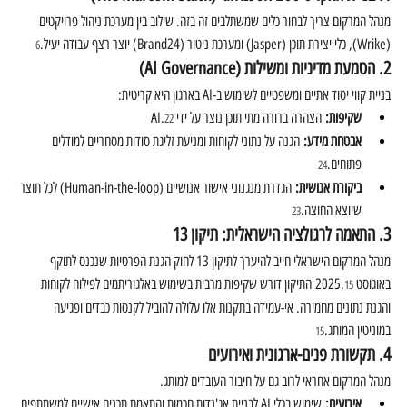
מנהל המרקום צריך לבחור כלים שמשתלבים זה בזה. שילוב בין מערכת ניהול פרויקטים 
(Wrike), כלי יצירת תוכן (Jasper) ומערכת ניטור (Brand24) יוצר רצף עבודה יעיל.
6
2. הטמעת מדיניות ומשילות (AI Governance)
בניית קווי יסוד אתיים ומשפטיים לשימוש ב-AI בארגון היא קריטית:
שקיפות:
 הצהרה ברורה מתי תוכן נוצר על ידי AI.
22
אבטחת מידע:
 הגנה על נתוני לקוחות ומניעת זליגת סודות מסחריים למודלים 
פתוחים.
24
ביקורת אנושית:
 הגדרת מנגנוני אישור אנושיים (Human-in-the-loop) לכל תוצר 
שיוצא החוצה.
23
3. התאמה לרגולציה הישראלית: תיקון 13
מנהל המרקום הישראלי חייב להיערך לתיקון 13 לחוק הגנת הפרטיות שנכנס לתוקף 
באוגוסט 2025.
 התיקון דורש שקיפות מרבית בשימוש באלגוריתמים לפילוח לקוחות 
15
והגנת נתונים מחמירה. אי-עמידה בתקנות אלו עלולה להוביל לקנסות כבדים ופגיעה 
במוניטין המותג.
15
4. תקשורת פנים-ארגונית ואירועים
מנהל המרקום אחראי לרוב גם על חיבור העובדים למותג.
אירועים:
 שימוש בכלי AI לבניית אג'נדות חכמות והתאמת תכנים אישיים למשתתפים 