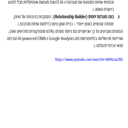
והנחיות אתיות המכוונות את מערכות ה-AI להשגת תוצאות אופטימליות מבלי לפגוע 
ביושרת המותג.
2
בונה מערכות יחסים (Relationship Builder):
 התמקדות בהיבטים של שיווק 
שנותרו אנושיים באופן ייחודי – בניית אמון וניווט בדילמות אתיות מורכבות.
2
הנתונים מצביעים על כך שכישורים כמו ניתוח נתונים (65% מהמרקטרים מדגישים זאת), 
אוריינות AI ושליטה בפלטפורמות כמו Google Analytics ו-AI-powered CRMs הם כיום 
תנאי הכרחי להצלחה.
5
https://www.youtube.com/watch?v=hXPALnu3Y6I