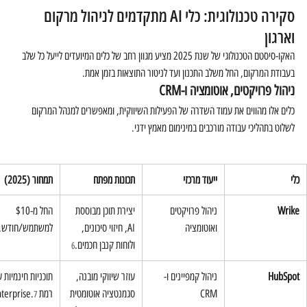
סקירה טכנולוגית: כלי AI מתקדמים לניהול מרקום 
וארגון
האקו-סיסטם הטכנולוגי של שנת 2025 מציע מגוון רחב של כלים המיועדים לייעל כל שלב 
בעבודת המרקום, החל משלב התכנון ועד לניטור התוצאות בזמן אמת.
ניהול פרויקטים, אוטומציה ו-CRM
כלים אלו מהווים את עמוד השדרה של הפעילות השיווקית, ומאפשרים למנהל המרקום 
לשלוט בתהליכי עבודה מורכבים במינימום מאמץ ידני.
כלי
ייעוד מרכזי
תכונות מפתח
תמחור (2025)
Wrike
ניהול פרויקטים 
יצירת תוכן מבוססת 
החל מ-$10 
ואוטומציה
AI, חיזוי סיכונים, 
למשתמש/חודש.
ולוחות קנבן חכמים.
6
HubSpot
ניהול קמפיינים ו-
עוזר שיווקי מובנה, 
תוכניות חינמיות ע
CRM
סגמנטציה אוטומטית 
רמת Enterprise.
7