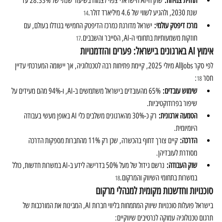
תחזית צמיחה:
 שוק ה-AI הישראלי צפוי לצמוח בשיעור שנתי של 28.33% עד 
שנת 2030, ולהגיע לשווי של 4.6 מיליארד דולר.
14
מרכז דיפטק עולמי:
 ישראל מדורגת כמרכז הדיפטק החמישי בגודלו בעולם, עם 
חוזקות משמעותיות בתחומי ה-AI, הסייבר והשבבים.
17
אימוץ AI בארגונים בישראל: פערים והזדמנויות
לפי סקר AllJobs מיולי 2025, קיימת פתיחות רבה לטכנולוגיה, אך יישומה המערכתי עדיין 
חסר 
:
18
שימוש עובדים:
 65% מהעובדים בישראל משתמשים ב-AI, ו-94% מהם מעידים על 
שיפור בפרודוקטיביות.
הטמעה ארגונית:
 רק כ-30% מהארגונים משלבים כלי AI באופן מעשי בעבודה 
היומיומית.
הדרכה:
 קיים צורך דחוף בהכשרה, שכן רק 11% מהחברות מספקות הדרכה 
מסודרת לעובדיהן.
שוק העבודה:
 נרשם גידול של מעל 50% בדרישה לידע ב-AI במשרות חדשות, כולל 
במשרות בתחומי השיווק והמרקום.
18
סוכנויות וחדשנות מקומית למנהלי מרקום
בישראל פועלות סוכנויות שיווק המתמחות בליווי חברות AI, המבינות את המורכבות של 
תרגום טכנולוגיה עמוקה לנרטיבים שיווקיים: