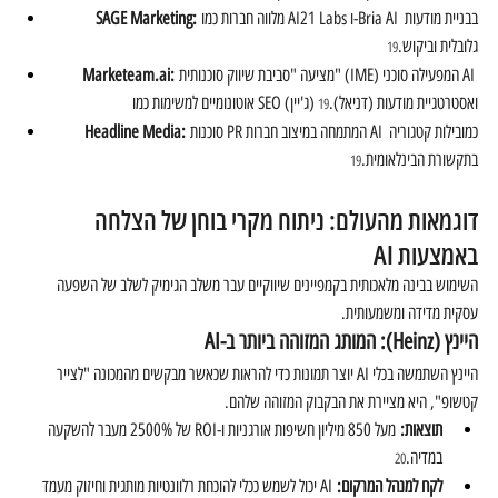
 מלווה חברות כמו AI21 Labs ו-Bria AI בבניית מודעות 
SAGE Marketing:
גלובלית וביקוש.
19
 מציעה "סביבת שיווק סוכנותית" (IME) המפעילה סוכני AI 
:
Marketeam.ai
אוטונומיים למשימות כמו SEO (ג'יין) ואסטרטגיית מודעות (דניאל).
19
 סוכנות PR המתמחה במיצוב חברות AI כמובילות קטגוריה 
Headline Media:
בתקשורת הבינלאומית.
19
דוגמאות מהעולם: ניתוח מקרי בוחן של הצלחה 
באמצעות AI
השימוש בבינה מלאכותית בקמפיינים שיווקיים עבר משלב הגימיק לשלב של השפעה 
עסקית מדידה ומשמעותית.
היינץ (Heinz): המותג המזוהה ביותר ב-AI
היינץ השתמשה בכלי AI יוצר תמונות כדי להראות שכאשר מבקשים מהמכונה "לצייר 
קטשופ", היא מציירת את הבקבוק המזוהה שלהם.
תוצאות:
 מעל 850 מיליון חשיפות אורגניות ו-ROI של 2500% מעבר להשקעה 
במדיה.
20
לקח למנהל המרקום:
 AI יכול לשמש ככלי להוכחת רלוונטיות מותגית וחיזוק מעמד 