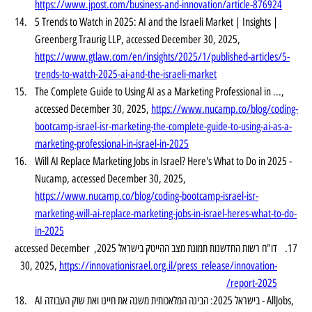
https://www.jpost.com/business-and-innovation/article-876924
5 Trends to Watch in 2025: AI and the Israeli Market | Insights | 
Greenberg Traurig LLP, accessed December 30, 2025, 
https://www.gtlaw.com/en/insights/2025/1/published-articles/5-
trends-to-watch-2025-ai-and-the-israeli-market
The Complete Guide to Using AI as a Marketing Professional in ..., 
accessed December 30, 2025, 
https://www.nucamp.co/blog/coding-
bootcamp-israel-isr-marketing-the-complete-guide-to-using-ai-as-a-
marketing-professional-in-israel-in-2025
Will AI Replace Marketing Jobs in Israel? Here's What to Do in 2025 - 
Nucamp, accessed December 30, 2025, 
https://www.nucamp.co/blog/coding-bootcamp-israel-isr-
marketing-will-ai-replace-marketing-jobs-in-israel-heres-what-to-do-
in-2025
דו"ח רשות החדשנות תמונת מצב ההייטק בישראל 2025, accessed December 
30, 2025, 
https://innovationisrael.org.il/press_release/innovation-
report-2025/
AI בישראל 2025: הבינה המלאכותית משנה את חיינו ואת שוק העבודה - AllJobs, 