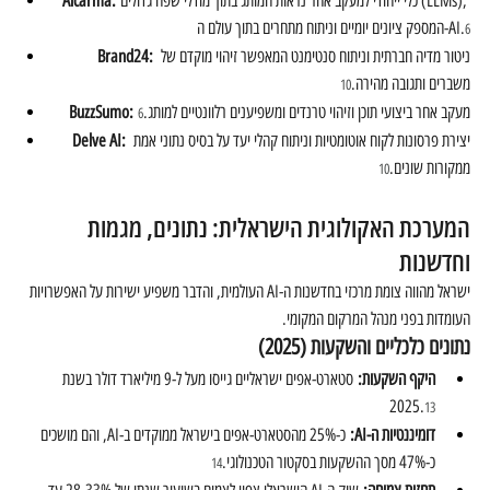
 כלי ייחודי למעקב אחר נראות המותג בתוך מודלי שפה גדולים (LLMs), 
Aicarma:
המספק ציונים יומיים וניתוח מתחרים בתוך עולם ה-AI.
6
 ניטור מדיה חברתית וניתוח סנטימנט המאפשר זיהוי מוקדם של 
Brand24:
משברים ותגובה מהירה.
10
 מעקב אחר ביצועי תוכן וזיהוי טרנדים ומשפיענים רלוונטיים למותג.
BuzzSumo:
6
 יצירת פרסונות לקוח אוטומטיות וניתוח קהלי יעד על בסיס נתוני אמת 
Delve AI:
ממקורות שונים.
10
המערכת האקולוגית הישראלית: נתונים, מגמות 
וחדשנות
ישראל מהווה צומת מרכזי בחדשנות ה-AI העולמית, והדבר משפיע ישירות על האפשרויות 
העומדות בפני מנהל המרקום המקומי.
נתונים כלכליים והשקעות (2025)
היקף השקעות:
 סטארט-אפים ישראליים גייסו מעל ל-9 מיליארד דולר בשנת 
2025.
13
דומיננטיות ה-AI:
 כ-25% מהסטארט-אפים בישראל ממוקדים ב-AI, והם מושכים 
כ-47% מסך ההשקעות בסקטור הטכנולוגי.
14