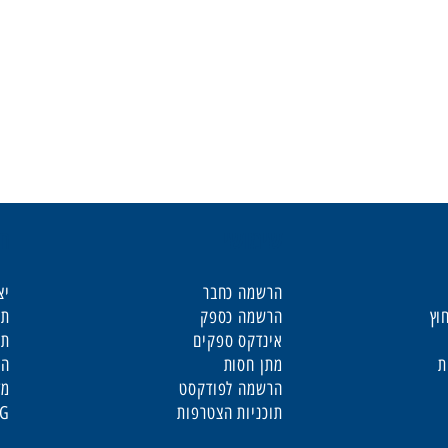
שימושי
חי
הרשמה כחבר
יצ
וץ
הרשמה כספק
תק
אינדקס ספקים
תנ
ת
מתן חסות
הצ
הרשמה לפודקסט
מד
תוכניות הצטרפות
NG