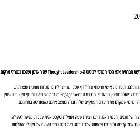
י לביסוס ה-Thought Leadership של הארגון ושלכם כמנהלי מרקום. 
מות לבניית פרופיל אישי סמכותי וניהול דף עסקי שמייצר לידים ונוכחות מותגית עוצמתית. 
די, הגברת ה-Engagement בקרב קהלי היעד ומינוף תקציבי השיווק. 
דה יומיומי שמקדם את היעדים העסקיים של החברה וממצב אתכם כאוטוריטה בתחומכם. 
יה של תכנים, הבנת האלגוריתם ויצירת שפה ויזואלית וטקסטואלית עקבית ומניעה לפעולה. 
צעד אחד קדימה ולהבטיח שהמותג שלכם יבלוט מעל כולם בפיד העמוס של מקבלי ההחלטות. 