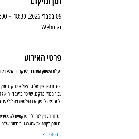
זמן ומיקום
09 בפבר׳ 2026, 18:30 – 20:00
Webinar
פרטי האירוע
בעולם השיווק המודרני, לינקדין היא לא רק רשת חברתית אלא הכלי המרכז
בסדנת האונליין שלנו, נצלול לטכניקות מתקד
עבור מנהלי מרקום, שליטה בלינקדין היא קריטית לניהול המוניטין התאגי
נלמד כיצד להפוך את הפלטפורמה לכלי עבו
הסדנה תעניק לכם כלים פרקטיים לאופטימיזצ
זה הזמן לקחת את אסטרטגיית התוכן שלכם 
עוד פרטים >