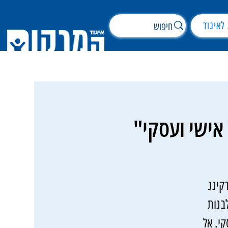
לאיגוד
 אישי ועסקי"
קינג
בנות
י. אל